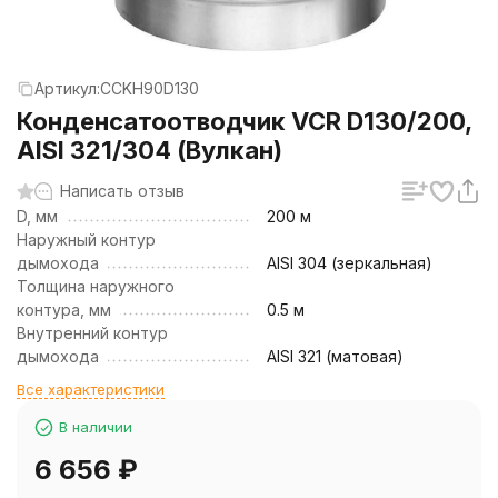
Артикул:
CCKH90D130
Конденсатоотводчик VCR D130/200,
AISI 321/304 (Вулкан)
Написать отзыв
D, мм
200 м
Наружный контур
дымохода
AISI 304 (зеркальная)
Толщина наружного
контура, мм
0.5 м
Внутренний контур
дымохода
AISI 321 (матовая)
Все характеристики
В наличии
6 656
₽