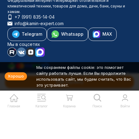
Федеральный интернет-гипермаркет отопительной и
климатический техники, товаров для дома, дачи, бани, сауны и
хамам.
+7 (991) 835-14-04
info@kamin-expert.com
Telegram
Whatsapp
MAX
Мы в соцсетях
Мы сохраняем файлы cookie: это помогает
сайту работать лучше. Если Вы продолжите
Каталог товаров
Хорошо
использовать сайт, мы будем считать, что Вас
Компания
В корзину
это устраивает.
Информация
Политика персональных данных
© 2001-2026 Камин-Эксперт ИП Понюхов В. А. ОГРНИП
326527500040181
Главная
Каталог
Корзина
Поиск
Войти