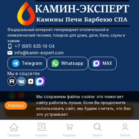
Федеральный интернет-гипермаркет отопительной и
климатический техники, товаров для дома, дачи, бани, сауны и
хамам.
+7 (991) 835-14-04
info@kamin-expert.com
Telegram
Whatsapp
MAX
Мы в соцсетях
Мы сохраняем файлы cookie: это помогает
сайту работать лучше. Если Вы продолжите
Каталог товаров
Хорошо
использовать сайт, мы будем считать, что Вас
Компания
В корзину
это устраивает.
Информация
Политика персональных данных
© 2001-2026 Камин-Эксперт ИП Понюхов В. А. ОГРНИП
326527500040181
Главная
Каталог
Корзина
Поиск
Войти