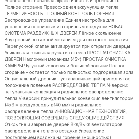
Усовершенствованная эффективность и прочнойсть
Полное сгорание Превосходная аккумуляция тепла
ГЕРМЕТИЧНОСТЬ - ПОЛНЫЙ КОНТРОЛЬ ГОРЕНИЯ
Беспроводное управление Единая настройка для
управления первичным и вторичным воздухом НОВАЯ
СИСТЕМА РАЗДВИЖНЫХ ДВЕРЕЙ Лёгкое скольжение
Внутренний вытяжной механизм для плотного закрытия
Перепускной клапан активируется при открытии дверцы
Уникальная стильная ручка из стекла ПРОСТАЯ ОЧИСТКА
ДВЕРЕЙ Наклонный механизм (45º) ПРОСТАЯ ОЧИСТКА
КАМЕРЫ Чугунный колосник и большой зольник Полное
сгорание - остается только полностью подгоревшая зола
Опциональный дровник - устанавливающий приподнятое
положение поленьев РАСПРЕДЕЛЕНИЕ ТЕПЛА N-версии:
натуральная конвекция и радиальное распределение
тепла V-версии: принудительная конвекция вентилятором
(4х8 м воздуховоды ø140 мм) и радиальное
распределение тепла ИННОВАЦИОННАЯ ТЕХНОЛОГИЯ,
ПОЗВОЛЯЮЩАЯ СОВЕРШАТЬ СЛЕДУЮЩИЕ ДЕЙСТВИЯ:
Открытие и закрытие дверей Вкл/Выкл вентиляторов
распределения теплого воздуха Управление
поступлением воздуха на горение (мощностью)