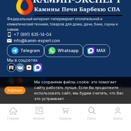
Федеральный интернет-гипермаркет отопительной и
климатический техники, товаров для дома, дачи, бани, сауны и
хамам.
+7 (991) 835-14-04
info@kamin-expert.com
Telegram
Whatsapp
MAX
Мы в соцсетях
Мы сохраняем файлы cookie: это помогает
сайту работать лучше. Если Вы продолжите
Каталог товаров
Хорошо
использовать сайт, мы будем считать, что Вас
Компания
В корзину
это устраивает.
Информация
Политика персональных данных
© 2001-2026 Камин-Эксперт ИП Понюхов В. А. ОГРНИП
326527500040181
Главная
Каталог
Корзина
Поиск
Войти