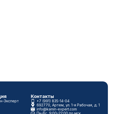
ция
Контакты
ин-Эксперт
+7 (991) 835-14-04
692770, Артем, ул. 1-я Рабочая, д. 1
info@kamin-expert.com
Пн-Вс, 9:00–22:00 по мск.