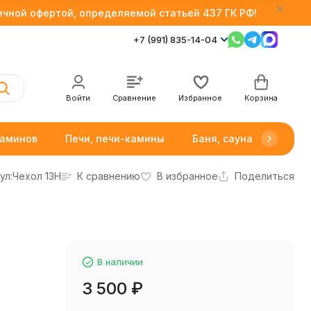
личной офертой, определяемой статьей 437 ГК РФ!
+7 (991) 835-14-04
Войти
Сравнение
Избранное
Корзина
каминов
Печи, печи-камины
Баня, сауна
Товар
ул:
Чехол 13H
К сравнению
В избранное
Поделиться
В наличии
3 500
₽