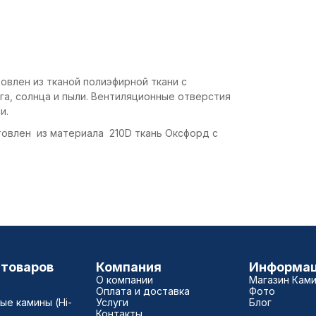
овлен из тканой полиэфирной ткани с
а, солнца и пыли. Вентиляционные отверстия
и.
овлен из материала 210D ткань Оксфорд с
 товаров
Компания
Информа
О компании
Магазин Кам
Оплата и доставка
Фото
е камины (Hi-
Услуги
Блог
Контакты