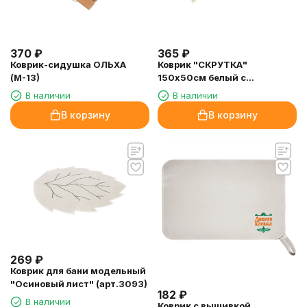
370
₽
365
₽
Коврик-сидушка ОЛЬХА
Коврик "СКРУТКА"
(М-13)
150х50см белый с
вышивкой (арт.311300)
В наличии
В наличии
В корзину
В корзину
269
₽
Коврик для бани модельный
"Осиновый лист" (арт.3093)
182
₽
В наличии
Коврик с вышивкой