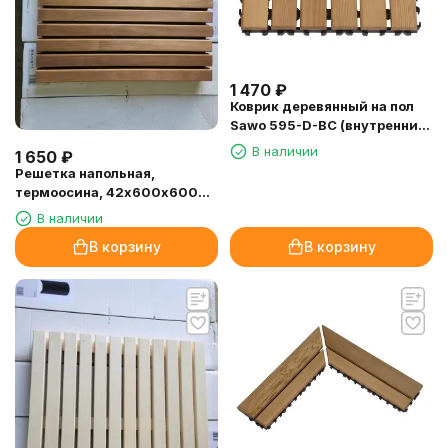
1 470
₽
Коврик деревянный на пол
Sawo 595-D-BC (внутренние
блоки)
В наличии
1 650
₽
Решетка напольная,
термоосина, 42х600х600
мм.
В наличии
В корзину
В корзину