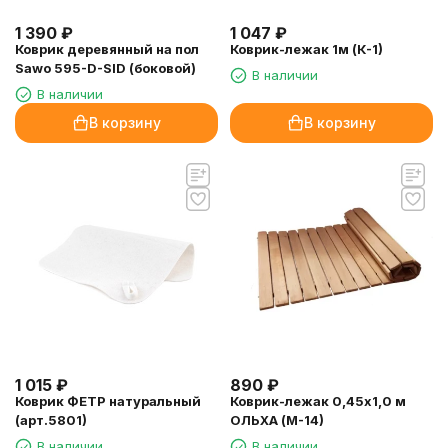
1 047
₽
1 390
₽
Коврик-лежак 1м (К-1)
Коврик деревянный на пол
Sawo 595-D-SID (боковой)
В наличии
В наличии
В корзину
В корзину
1 015
₽
890
₽
Коврик ФЕТР натуральный
Коврик-лежак 0,45х1,0 м
(арт.5801)
ОЛЬХА (М-14)
В наличии
В наличии