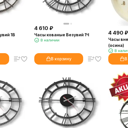
4 610
₽
4 490
увий 1B
Часы кованые Везувий 1Ч
Часы вне
В наличии
(осина)
В нали
В корзину
В