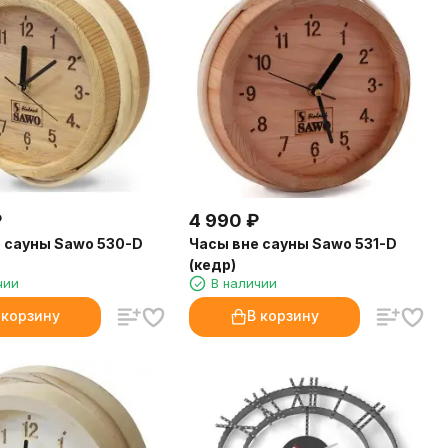
₽
4 990
₽
 сауны Sawo 530-D
Часы вне сауны Sawo 531-D
(кедр)
чии
В наличии
 корзину
В корзину