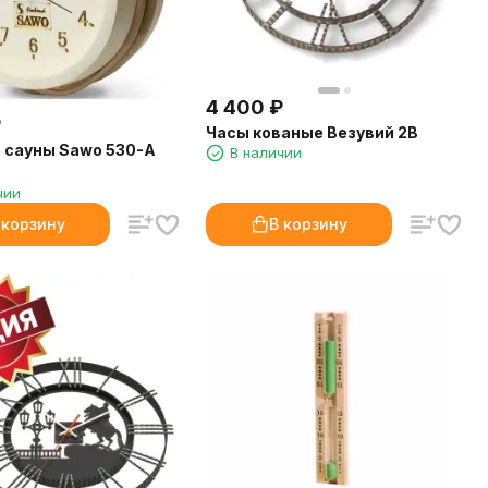
4 400
₽
₽
Часы кованые Везувий 2B
 сауны Sawo 530-A
В наличии
чии
 корзину
В корзину