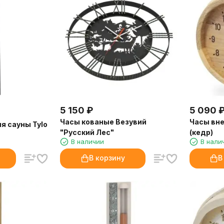
5 150
₽
5 090
Часы кованые Везувий
Часы вне
я сауны Tylo
"Русский Лес"
(кедр)
В наличии
В нали
В корзину
В