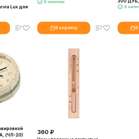
300 ДУБ,
В наличии
rvia Lux для
В нали
В корзину
В
равировкой
360
₽
, (ЧЛ-20)