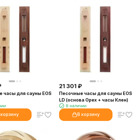
₽
21 301
₽
 часы для сауны EOS
Песочные часы для сауны EOS
LD (основа Орех + часы Клен)
чии
В наличии
 корзину
В корзину