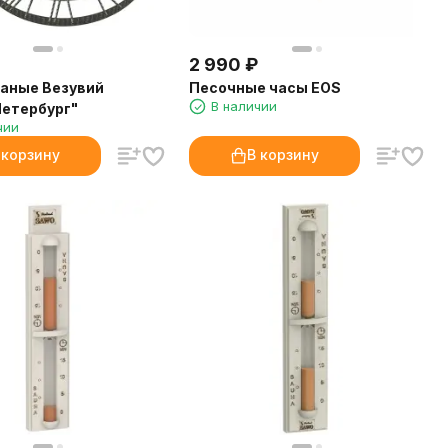
2 990
₽
аные Везувий
Песочные часы EOS
В наличии
етербург"
чии
 корзину
В корзину