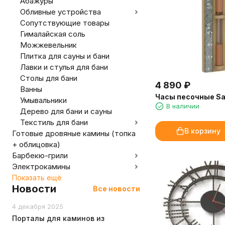
Абажуры
Обливные устройства
Сопутствующие товары
Гималайская соль
Можжевельник
Плитка для сауны и бани
Лавки и стулья для бани
Столы для бани
4 890
₽
Ванны
Часы песочные S
Умывальники
В наличии
Дерево для бани и сауны
Текстиль для бани
В корзину
Готовые дровяные камины (топка
+ облицовка)
Барбекю-грили
Электрокамины
Показать ещё
Новости
Все новости
4 декабря 2025
Порталы для каминов из