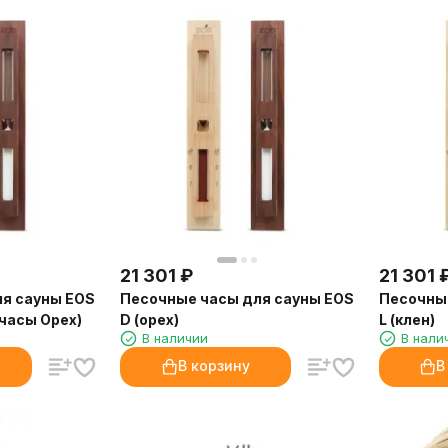
21 301
₽
21 301
я сауны EOS
Песочные часы для сауны EOS
Песочные
 часы Орех)
D (орех)
L (клен)
В наличии
В нали
В корзину
В