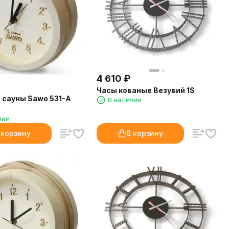
4 610
₽
Часы кованые Везувий 1S
 сауны Sawo 531-A
В наличии
чии
 корзину
В корзину