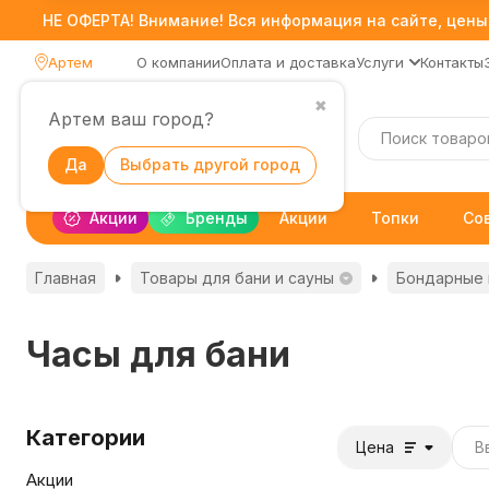
НЕ ОФЕРТА! Внимание! Вся информация на сайте, цены,
Артем
О компании
Оплата и доставка
Услуги
Контакты
✖
Артем ваш город?
Каталог
Да
Выбрать другой город
Акции
Бренды
Акции
Топки
Со
Главная
Товары для бани и сауны
Бондарные 
Часы для бани
Категории
Цена
Акции