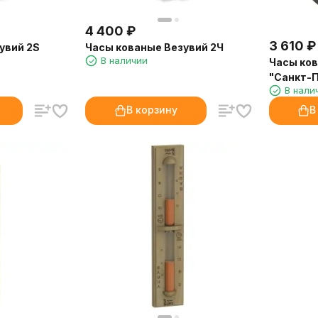
4 400
₽
3 610
₽
увий 2S
Часы кованые Везувий 2Ч
В наличии
Часы ков
"Санкт-П
В нали
В корзину
В