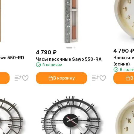
4 790
₽
4 790
₽
awo 550-RD
Часы вне
Часы песочные Sawo 550-RA
(осина)
В наличии
В нали
В корзину
В