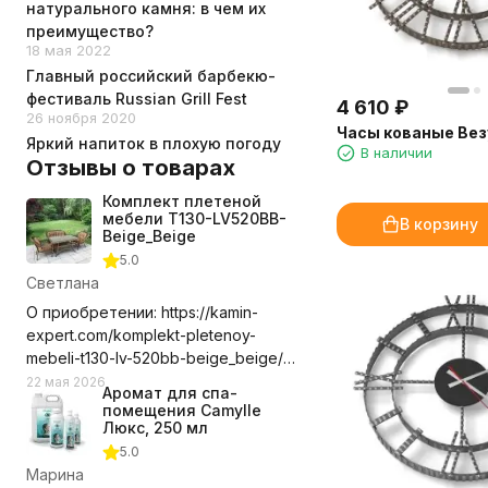
натурального камня: в чем их
преимущество?
18 мая 2022
Главный российский барбекю-
фестиваль Russian Grill Fest
4 610
₽
26 ноября 2020
Часы кованые Вез
Яркий напиток в плохую погоду
В наличии
Отзывы о товарах
Комплект плетеной
мебели T130-LV520BB-
В корзину
Beige_Beige
5.0
Светлана
О приобретении: https://kamin-
expert.com/komplekt-pletenoy-
mebeli-t130-lv-520bb-beige_beige/
Долго выбирала где приобрести
22 мая 2026
Аромат для спа-
этот комплект мебели, сравнивала
помещения Camylle
цены с учетом доставки. Выбор
Люкс, 250 мл
компании оказался правильным.
5.0
Доставили в срок, удобное для нас
Марина