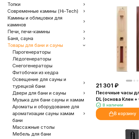
Топки
Современные камины (Hi-Tech)
Камины и облицовки для
каминов
Печи, печи-камины
Баня, сауна
Товары для бани и сауны
Парогенераторы
Лёдогенераторы
Снегогенераторы
Фитобочки из кедра
Освещение для сауны и
21 301
₽
турецкой бани
Песочные часы дл
Двери для бани и сауны
DL (основа Клен +
Музыка для бани сауны и хамам
В наличии
Ароматы и оборудование для
ароматизации сауны хамам
В корзину
бани
Массажные столы
Мебель для бани