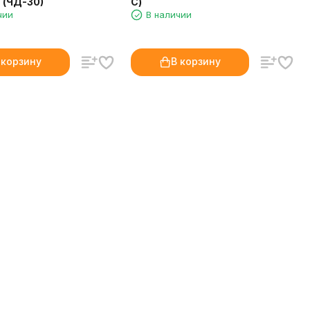
 (ЧД-30)
С)
чии
В наличии
 корзину
В корзину