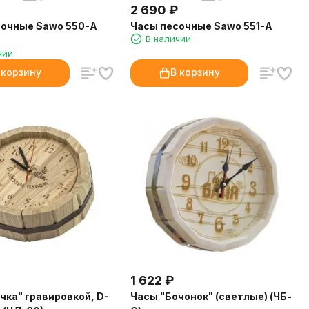
2 690
₽
сочные Sawo 550-A
Часы песочные Sawo 551-A
В наличии
чии
 корзину
В корзину
1 622
₽
чка" гравировкой, D-
Часы "Бочонок" (светлые) (ЧБ-