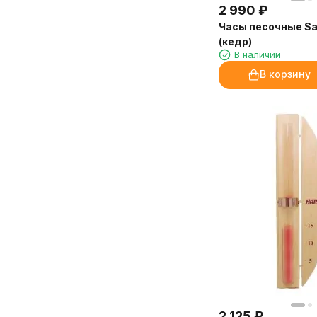
оставляет следов на мебели и в
2 990
₽
Очень довольна покупкой и
аромадиффузорах. Расход
сервисом!
Часы песочные S
экономичный, флакона 250 мл
Марина, Санкт-Петербург
(кедр)
хватит надолго.
В наличии
В корзину
Доставка от «Камин-Эксперт»
быстрая, упаковка надёжная.
Обязательно закажем ещё!
Марина, администратор
медицинского центра, Иркутск
2 125
₽