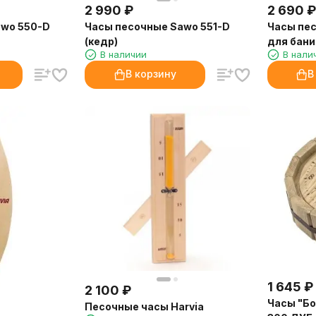
2 990
₽
2 690
₽
awo 550-D
Часы песочные Sawo 551-D
Часы пе
(кедр)
для бани
В наличии
В нали
В корзину
В
1 645
₽
2 100
₽
Часы "Бо
Песочные часы Harvia