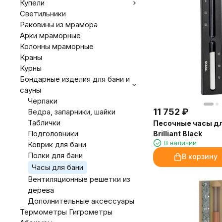
Купели
Светильники
Раковины из мрамора
Арки мраморные
Колонны мраморные
Краны
Курны
Бондарные изделия для бани и
сауны
Черпаки
11 752
₽
Ведра, запарники, шайки
Таблички
Песочные часы дл
Подголовники
Brilliant Black
В наличии
Коврик для бани
Полки для бани
В корзину
Часы для бани
Вентиляционные решетки из
дерева
Дополнительные аксессуары
Термометры Гигрометры