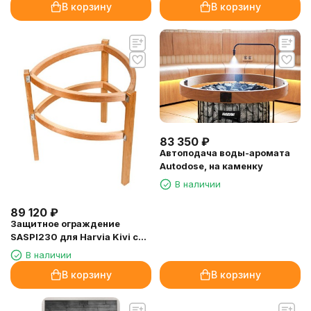
В корзину
В корзину
83 350
₽
Автоподача воды-аромата
Autodose, на каменку
В наличии
89 120
₽
Защитное ограждение
SASPI230 для Harvia Kivi с
подсветкой
В наличии
В корзину
В корзину