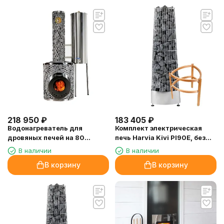
218 950
₽
183 405
₽
Водонагреватель для
Комплект электрическая
дровяных печей на 80
печь Harvia Kivi PI90E, без
литров
пульта + защитное
В наличии
В наличии
ограждение SASPI230
В корзину
В корзину