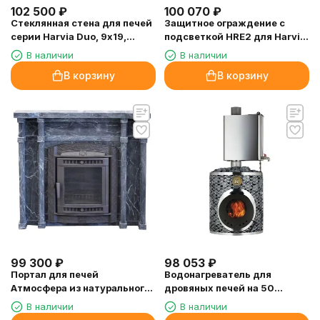
102 500
₽
100 070
₽
Стеклянная стена для печей
Защитное ограждение с
серии Harvia Duo, 9х19,
подсветкой HRE2 для Harvia
сатин, черная алюминиевая
Elegance
В наличии
В наличии
рама
В корзину
В корзину
99 300
₽
98 053
₽
Портал для печей
Водонагреватель для
Атмосфера из натурального
дровяных печей на 50
камня (талькохлорит)
литров
В наличии
В наличии