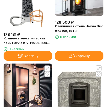
128 500
₽
Стеклянная стена Harvia Duo
9×21АА, сатин
178 131
₽
В наличии
Комплект электрическая
печь Harvia Kivi PI90E, без
пульта + монтажный фланец
В наличии
HPI1 + защитное ограждение
В корзину
В корзину
SASPI231