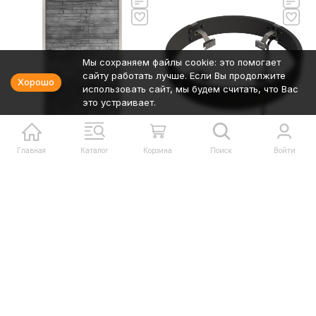
Мы сохраняем файлы cookie: это помогает
сайту работать лучше. Если Вы продолжите
Хорошо
использовать сайт, мы будем считать, что Вас
это устраивает.
73 780
₽
Главная
Каталог
Корзина
Поиск
Войти
Защитное ограждение
Harvia HPO3L со
светодиодной подсветкой
В наличии
78 717
₽
Декоративная каменная
стенка Harvia