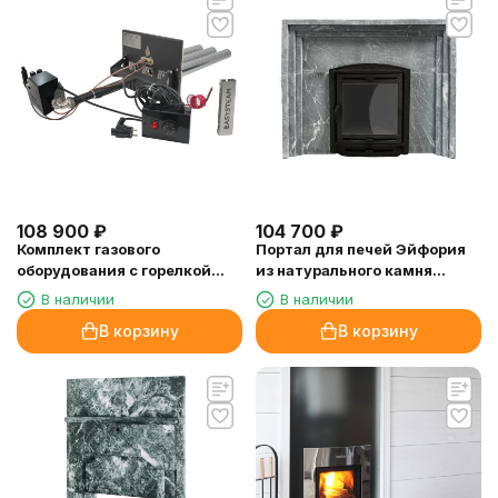
108 900
₽
104 700
₽
Комплект газового
Портал для печей Эйфория
оборудования с горелкой
из натурального камня
ИзиСтим ГГУ-60
(талькохлорит)
В наличии
В наличии
В корзину
В корзину