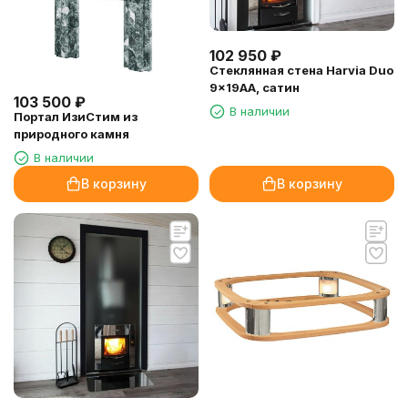
102 950
₽
Стеклянная стена Harvia Duo
9×19АА, сатин
103 500
₽
В наличии
Портал ИзиСтим из
природного камня
В наличии
В корзину
В корзину