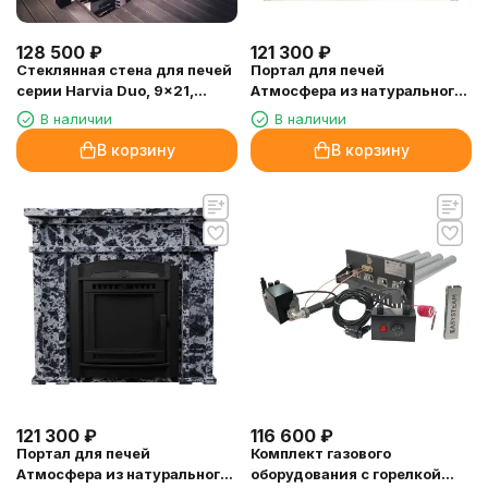
128 500
₽
121 300
₽
Стеклянная стена для печей
Портал для печей
серии Harvia Duo, 9x21,
Атмосфера из натурального
сатин, черная алюминиевая
камня (талькохлорит узор
В наличии
В наличии
рама
№7)
В корзину
В корзину
121 300
₽
116 600
₽
Портал для печей
Комплект газового
Атмосфера из натурального
оборудования с горелкой