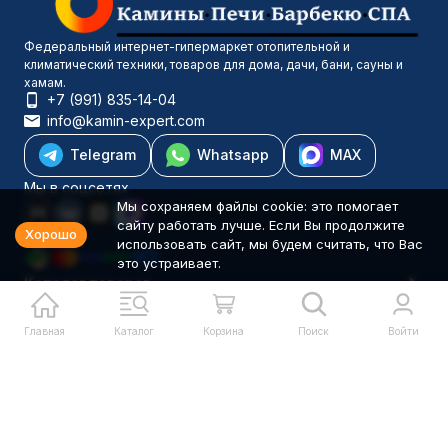
Федеральный интернет-гипермаркет отопительной и
климатический техники, товаров для дома, дачи, бани, сауны и
хамам.
+7 (991) 835-14-04
info@kamin-expert.com
Telegram
Whatsapp
MAX
Мы в соцсетях
Мы сохраняем файлы cookie: это помогает
сайту работать лучше. Если Вы продолжите
Хорошо
использовать сайт, мы будем считать, что Вас
это устраивает.
Каталог товаров
Компания
Информация
Главная
Каталог
Корзина
Поиск
Войти
Политика персональных данных
© 2001-2026 Камин-Эксперт ИП Понюхов В. А. ОГРНИП
326527500040181