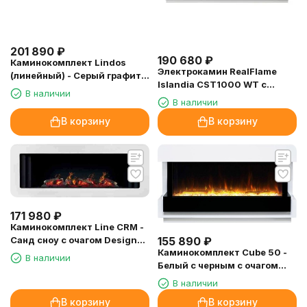
201 890
₽
190 680
₽
Каминокомплект Lindos
Электрокамин RealFlame
(линейный) - Серый графит с
Islandia CST1000 WT с
очагом Prism BLF5051
В наличии
очагом 3D Cassette 1000
В наличии
В корзину
В корзину
171 980
₽
Каминокомплект Line CRM -
155 890
₽
Санд сноу с очагом Design
Каминокомплект Cube 50 -
L1000RF 3D PS/LOG
В наличии
Белый с черным с очагом
Astra 50 RF
В наличии
В корзину
В корзину