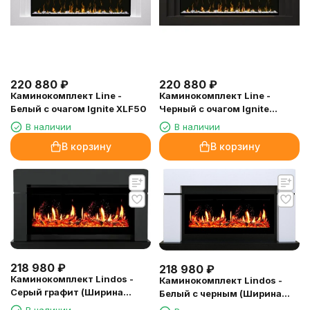
220 880
₽
220 880
₽
Каминокомплект Line -
Каминокомплект Line -
Белый с очагом Ignite XLF50
Черный с очагом Ignite
XLF50
В наличии
В наличии
В корзину
В корзину
218 980
₽
218 980
₽
Каминокомплект Lindos -
Каминокомплект Lindos -
Серый графит (Ширина
Белый с черным (Ширина
1470мм) с очагом 5D V-ART
1470мм) с очагом 5D V-ART