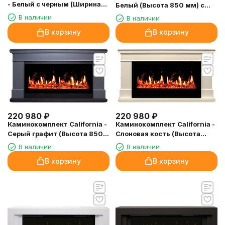
- Белый с черным (Ширина
Белый (Высота 850 мм) с
1395 мм) с очагом 5D V-ART
очагом 5D V-ART 40
В наличии
В наличии
40
В корзину
В корзину
220 980
₽
220 980
₽
Каминокомплект California -
Каминокомплект California -
Слоновая кость (Высота
Серый графит (Высота 850
860) с очагом 5D V-ART 40
мм) с очагом 5D V-ART 40
В наличии
В наличии
В корзину
В корзину