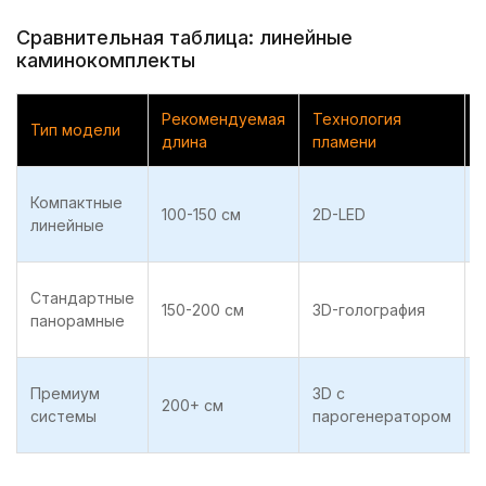
Сравнительная таблица: линейные
каминокомплекты
Рекомендуемая
Технология
Тип модели
длина
пламени
Компактные
100-150 см
2D-LED
1
линейные
Стандартные
150-200 см
3D-голография
1
панорамные
Премиум
3D с
200+ см
2
системы
парогенератором