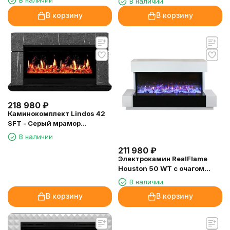
В наличии
В наличии
40
40
В корзину
В корзину
218 980
₽
Каминокомплект Lindos 42
SFT - Серый мрамор
(Ширина 1470мм) с очагом
В наличии
5D V-ART 40
211 980
₽
Электрокамин RealFlame
Houston 50 WT с очагом
Onyx 50
В наличии
В корзину
В корзину