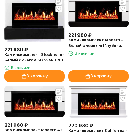
221 980
₽
Каминокомплект Modern -
Белый с черным (Глубина
221 980
₽
300 мм) с очагом 5D V-ART
В наличии
Каминокомплект Stockholm -
40
Белый с очагом 5D V-ART 40
В наличии
В корзину
В корзину
221 980
₽
220 980
₽
Каминокомплект Modern 42
Каминокомплект California -