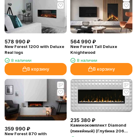
578 990
₽
564 990
₽
New Forest 1200 with Deluxe
New Forest Tall Deluxe
Real logs
Knightwood
В наличии
В наличии
В корзину
В корзину
235 380
₽
Каминокомплект Diamond
359 990
₽
(линейный) (Глубина 206
New Forest 870 with
мм) с очагом Ignite XLF50