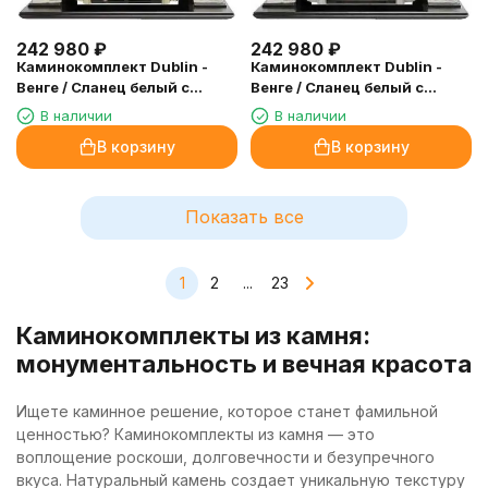
242 980
₽
242 980
₽
Каминокомплект Dublin -
Каминокомплект Dublin -
Венге / Сланец белый с
Венге / Сланец белый с
очагом Cavendish
очагом Chesford
В наличии
В наличии
В корзину
В корзину
Показать все
1
2
...
23
Каминокомплекты из камня:
монументальность и вечная красота
Ищете каминное решение, которое станет фамильной
ценностью? Каминокомплекты из камня — это
воплощение роскоши, долговечности и безупречного
вкуса. Натуральный камень создает уникальную текстуру