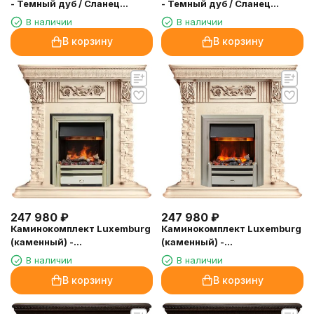
- Темный дуб / Сланец
- Темный дуб / Сланец
(Высота 1005мм) с очагом
(Высота 1005мм) с очагом
В наличии
В наличии
Cavendish
Chesford
В корзину
В корзину
247 980
₽
247 980
₽
Каминокомплект Luxemburg
Каминокомплект Luxemburg
(каменный) -
(каменный) -
Сланец/Cлоновая кость с
Сланец/Cлоновая кость с
В наличии
В наличии
патиной с очагом Cavendish
патиной с очагом Chesford
В корзину
В корзину