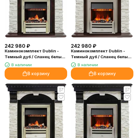
242 980
₽
242 980
₽
Каминокомплект Dublin -
Каминокомплект Dublin -
Темный дуб / Сланец белый
Темный дуб / Сланец белый
с очагом Cavendish
с очагом Chesford
В наличии
В наличии
В корзину
В корзину