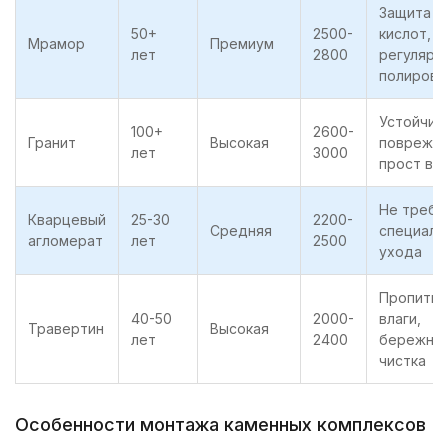
Защита о
50+
2500-
кислот,
Мрамор
Премиум
лет
2800
регулярн
полировк
Устойчив 
100+
2600-
Гранит
Высокая
поврежде
лет
3000
прост в 
Не требу
Кварцевый
25-30
2200-
Средняя
специаль
агломерат
лет
2500
ухода
Пропитка
40-50
2000-
влаги,
Травертин
Высокая
лет
2400
бережна
чистка
Особенности монтажа каменных комплексов