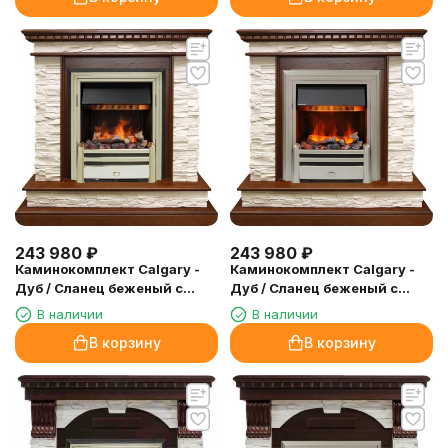
243 980
₽
243 980
₽
Каминокомплект Calgary -
Каминокомплект Calgary -
Дуб / Сланец беженый с
Дуб / Сланец беженый с
очагом Cavendish
очагом Chesford
В наличии
В наличии
В корзину
В корзину