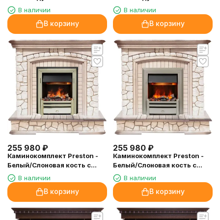
очагом Cavendish
очагом Chesford
В наличии
В наличии
В корзину
В корзину
255 980
₽
255 980
₽
Каминокомплект Preston -
Каминокомплект Preston -
Белый/Слоновая кость с
Белый/Слоновая кость с
патиной с очагом Cavendish
патиной с очагом Chesford
В наличии
В наличии
В корзину
В корзину