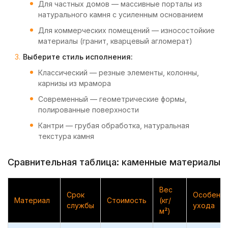
Для частных домов — массивные порталы из
натурального камня с усиленным основанием
Для коммерческих помещений — износостойкие
материалы (гранит, кварцевый агломерат)
Выберите стиль исполнения:
Классический — резные элементы, колонны,
карнизы из мрамора
Современный — геометрические формы,
полированные поверхности
Кантри — грубая обработка, натуральная
текстура камня
Сравнительная таблица: каменные материалы
Вес
Срок
Особенн
Материал
Стоимость
(кг/
службы
ухода
м²)