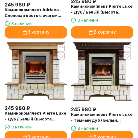
245 980
₽
245 980
₽
Каминокомплект Pierre Luxe
Каминокомплект Adriana -
- Дуб / Белый (Высота
Cлоновая кость с очагом
1020мм) с очагом Cavendish
В наличии
Chesford
В наличии
В корзину
В корзину
245 980
₽
245 980
₽
Каминокомплект Pierre Luxe
Каминокомплект Pierre Luxe
- Дуб / Белый (Высота
- Темный дуб / Белый
1020мм) с очагом Chesford
(Высота 1020мм) с очагом
В наличии
В наличии
Cavendish
В корзину
В корзину