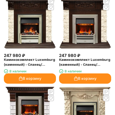
247 980
₽
247 980
₽
Каминокомплект Luxemburg
Каминокомплект Luxemburg
(каменный) - Сланец/
(каменный) - Сланец/
Темный дуб с очагом
Темный дуб с очагом
В наличии
В наличии
Cavendish
Chesford
В корзину
В корзину