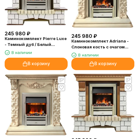
245 980
₽
245 980
₽
Каминокомплект Pierre Luxe
Каминокомплект Adriana -
- Темный дуб / Белый
Cлоновая кость с очагом
(Высота 1020мм) с очагом
В наличии
Cavendish
В наличии
Chesford
В корзину
В корзину