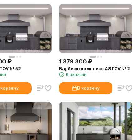
00
₽
1 379 300
₽
TOV № 52
Барбекю комплекс ASTOV № 2
чии
В наличии
 корзину
В корзину