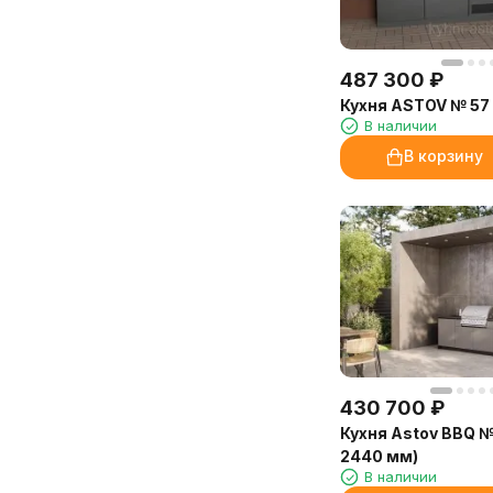
отлично, а встроенная духовка
Пациенты отмечают, что в центре
просто сказка!
стало приятнее находиться.
Благодарю консультантов «Камин-
487 300
₽
Отдельно хочу отметить, что
Эксперт» за терпение и помощь в
Кухня ASTOV № 57
аромат на молочной основе —
выборе отделки. Доставка и
В наличии
отлично растворяется в воде, не
установка прошли чётко по плану.
оставляет следов на мебели и в
В корзину
Очень довольна покупкой и
аромадиффузорах. Расход
сервисом!
экономичный, флакона 250 мл
Марина, Санкт-Петербург
хватит надолго.
Доставка от «Камин-Эксперт»
быстрая, упаковка надёжная.
Обязательно закажем ещё!
Марина, администратор
медицинского центра, Иркутск
430 700
₽
Кухня Astov BBQ №
2440 мм)
В наличии