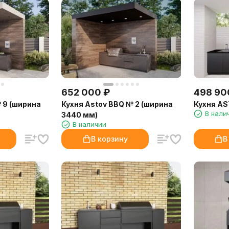
652 000
₽
498 90
 9 (ширина
Кухня Astov BBQ № 2 (ширина
Кухня AS
В нали
3440 мм)
В наличии
В корзину
В