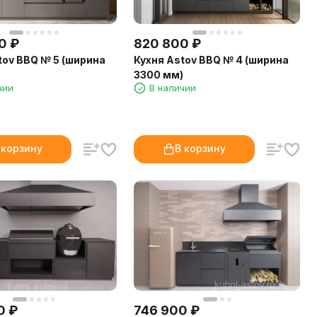
0
₽
820 800
₽
tov BBQ № 5 (ширина
Кухня Astov BBQ № 4 (ширина
)
3300 мм)
чии
В наличии
 корзину
В корзину
0
₽
746 900
₽