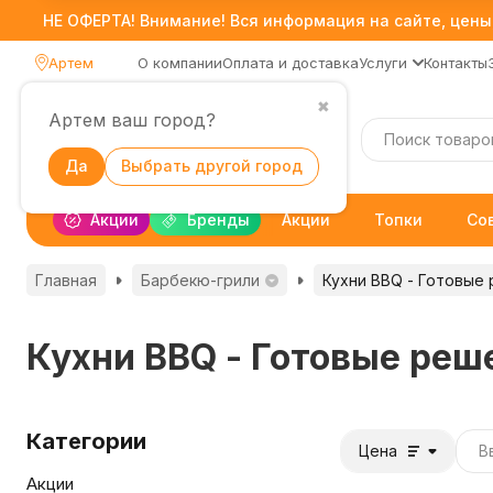
НЕ ОФЕРТА! Внимание! Вся информация на сайте, цены,
Артем
О компании
Оплата и доставка
Услуги
Контакты
✖
Артем ваш город?
Каталог
Да
Выбрать другой город
Акции
Бренды
Акции
Топки
Со
Главная
Барбекю-грили
Кухни BBQ - Готовые
Кухни BBQ - Готовые реш
Категории
Цена
Акции