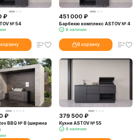
0
₽
451 000
₽
TOV № 54
Барбекю комплекс ASTOV № 4
чии
В наличии
 корзину
В корзину
0
₽
379 500
₽
tov BBQ № 8 (ширина
Кухня ASTOV № 55
В наличии
)
чии