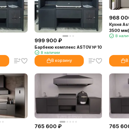
968 00
Кухня As
3500 мм
В нали
999 900
₽
Барбекю комплекс ASTOV № 10
В наличии
В корзину
В
765 600
₽
765 60