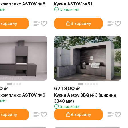
 комплекс ASTOV № 8
Кухня ASTOV № 51
чии
В наличии
 корзину
В корзину
0
₽
671 800
₽
 комплекс ASTOV № 9
Кухня Astov BBQ № 3 (ширина
чии
3340 мм)
В наличии
 корзину
В корзину