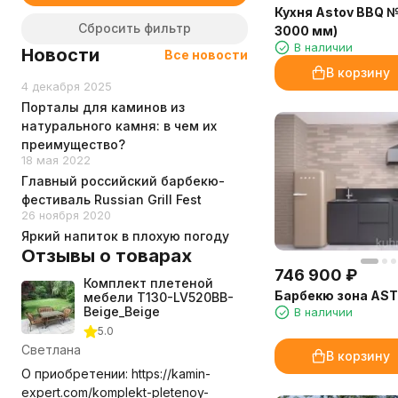
Кухня Astov BBQ №
Сбросить фильтр
3000 мм)
В наличии
Новости
Все новости
В корзину
4 декабря 2025
Порталы для каминов из
натурального камня: в чем их
преимущество?
18 мая 2022
Главный российский барбекю-
фестиваль Russian Grill Fest
26 ноября 2020
Яркий напиток в плохую погоду
Отзывы о товарах
746 900
₽
Комплект плетеной
Барбекю зона AST
мебели T130-LV520BB-
Beige_Beige
В наличии
5.0
Светлана
В корзину
О приобретении: https://kamin-
expert.com/komplekt-pletenoy-