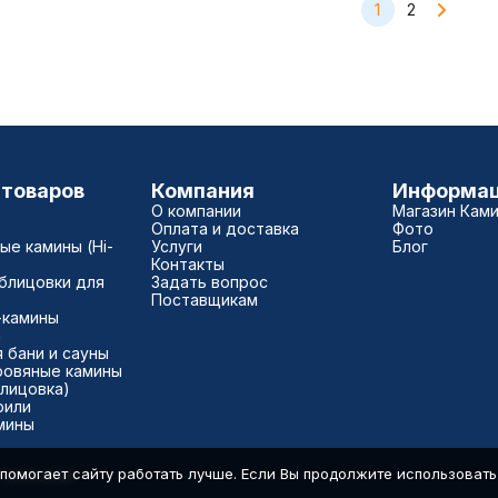
1
2
 товаров
Компания
Информа
О компании
Магазин Кам
Оплата и доставка
Фото
е камины (Hi-
Услуги
Блог
Контакты
блицовки для
Задать вопрос
Поставщикам
-камины
а
 бани и сауны
ровяные камины
блицовка)
рили
мины
помогает сайту работать лучше. Если Вы продолжите использовать с
7500040181