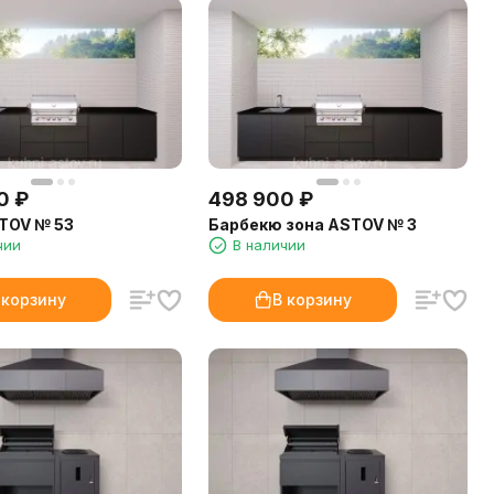
0
₽
498 900
₽
TOV № 53
Барбекю зона ASTOV № 3
чии
В наличии
 корзину
В корзину