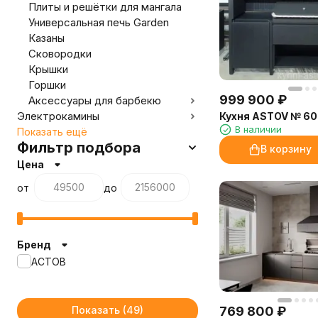
Плиты и решётки для мангала
Универсальная печь Garden
Казаны
Сковородки
Крышки
Горшки
999 900
₽
Аксессуары для барбекю
Электрокамины
Кухня ASTOV № 60
В наличии
Показать ещё
Фильтр подбора
В корзину
Цена
от
до
Бренд
АСТОВ
Показать
769 800
₽