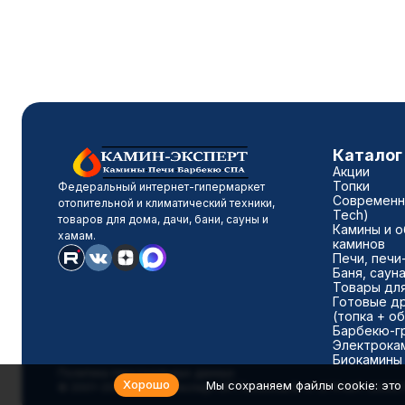
Каталог
Акции
Топки
Федеральный интернет-гипермаркет
Современны
отопительной и климатический техники,
Tech)
товаров для дома, дачи, бани, сауны и
Камины и о
хамам.
каминов
Печи, печи
Баня, саун
Товары для
Готовые д
(топка + о
Барбекю-г
Электрока
Биокамины
Политика персональных данных
Хорошо
Мы сохраняем файлы cookie: это 
© 2001-2026 Камин-Эксперт ИП Понюхов В. А. ОГРНИП 32652