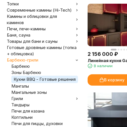
Топки
Современные камины (Hi-Tech)
Камины и облицовки для
каминов
Печи, печи-камины
Баня, сауна
Товары для бани и сауны
Готовые дровяные камины (топка
+ облицовка)
2 156 000
₽
Барбекю-грили
Линейная кухня G
Барбекю
В наличии
Зоны Барбекю
Кухни BBQ - Готовые решения
В корзину
Мангалы
Мангальные зоны
Грили
Тандыры
Печи для казана
Коптильни
Печи для пиццы, духовки