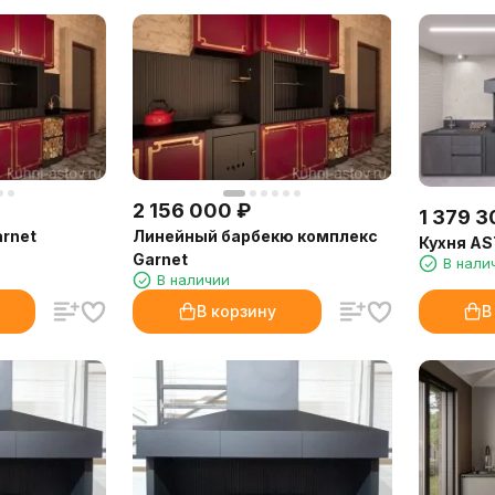
2 156 000
₽
1 379 3
arnet
Линейный барбекю комплекс
Кухня AS
Garnet
В нали
В наличии
В корзину
В