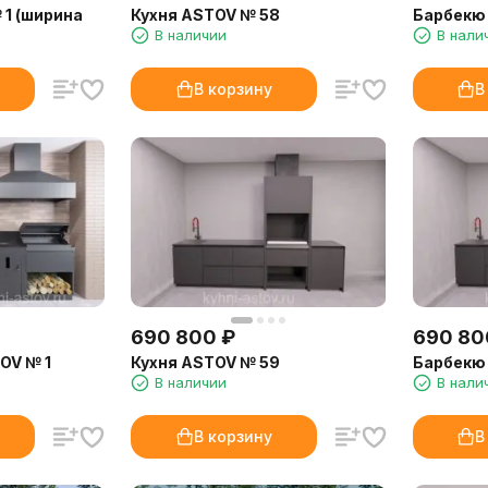
 1 (ширина
Кухня ASTOV № 58
Барбекю
В наличии
В нали
В корзину
В
690 800
₽
690 80
OV № 1
Кухня ASTOV № 59
Барбекю
В наличии
В нали
В корзину
В