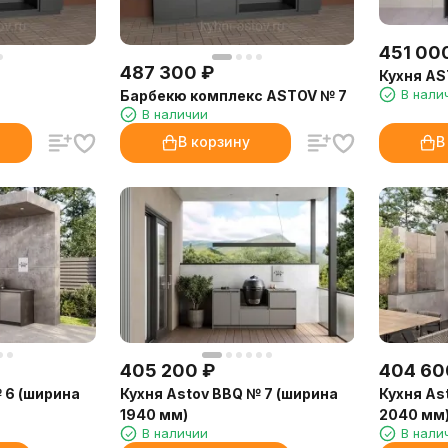
451 00
487 300
₽
Кухня AS
В нали
Барбекю комплекс ASTOV № 7
В наличии
В корзину
В
405 200
₽
404 60
 6 (ширина
Кухня Astov BBQ № 7 (ширина
Кухня As
1940 мм)
2040 мм
В наличии
В нали