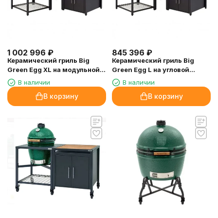
1 002 996
₽
845 396
₽
Керамический гриль Big
Керамический гриль Big
Green Egg XL на модульной
Green Egg L на угловой
угловой подставке в
модульной подставке в
В наличии
В наличии
комбинации со шкафом и
комбинации со шкафом и
В корзину
В корзину
рабочим столом
рабочим столом