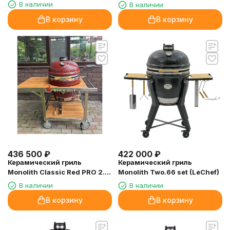
чёрный матовый
2.0 со столом из тика Buggy
В наличии
В наличии
В корзину
В корзину
436 500
₽
422 000
₽
Керамический гриль
Керамический гриль
Monolith Classic Red PRO 2.0
Monolith Two.66 set (LeChef)
со столом из тика Buggy
В наличии
В наличии
В корзину
В корзину