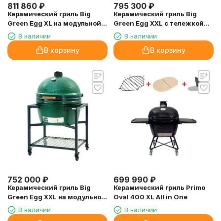
811 860
₽
795 300
₽
Керамический гриль Big
Керамический гриль Big
Green Egg XL на модульной
Green Egg XXL с тележкой
подставке в комбинации со
73см
В наличии
В наличии
шкафом
В корзину
В корзину
752 000
₽
699 990
₽
Керамический гриль Big
Керамический гриль Primo
Green Egg XXL на модульной
Oval 400 XL All in One
подставке
В наличии
В наличии