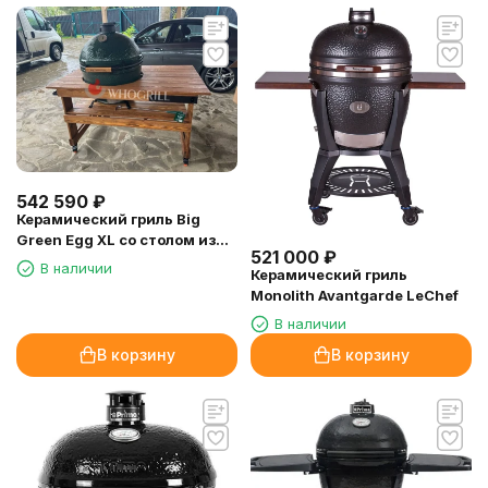
542 590
₽
Керамический гриль Big
Green Egg XL со столом из
521 000
₽
дуба
В наличии
Керамический гриль
Monolith Avantgarde LeChef
В наличии
В корзину
В корзину