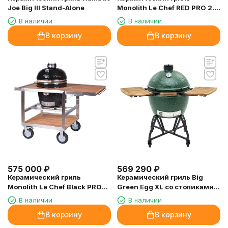
Joe Big III Stand-Alone
Monolith Le Chef RED PRO 2.0
со столом из тика Buggy
В наличии
В наличии
В корзину
В корзину
575 000
₽
569 290
₽
Керамический гриль
Керамический гриль Big
Monolith Le Chef Black PRO
Green Egg XL со столиками и
2.0 со столом из тика Buggy
ножками
В наличии
В наличии
В корзину
В корзину