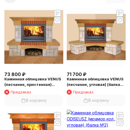
73 800
₽
71 700
₽
Каминная облицовка VENUS
Каминная облицовка VENUS
(песчаник, пристенная)
(песчаник, угловая) (балка
(балка №1)
№2)
Предзаказ
Предзаказ
В корзину
В корзину