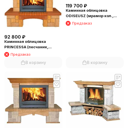
119 700
₽
Каминная облицовка
ODISEUSZ (мрамор кол.,
угловая) (балка №2)
Предзаказ
92 800
₽
Каминная облицовка
PRINCESSA (песчаник,
пристенная) (балка №1)
Предзаказ
В корзину
В корзину