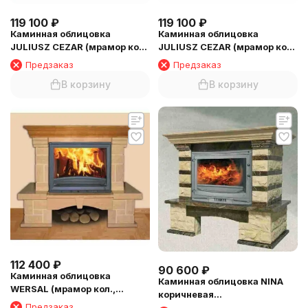
119 100
₽
119 100
₽
Каминная облицовка
Каминная облицовка
JULIUSZ CEZAR (мрамор кол.,
JULIUSZ CEZAR (мрамор кол.,
пристенная) (балка №1)
угловая) (балка №2)
Предзаказ
Предзаказ
В корзину
В корзину
112 400
₽
90 600
₽
Каминная облицовка
Каминная облицовка NINA
WERSAL (мрамор кол.,
коричневая
пристенная) (балка №1)
Предзаказ
(песчаник,пристенная)