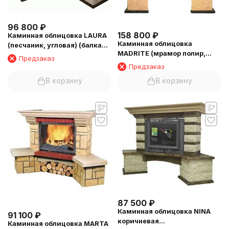
96 800
₽
158 800
₽
Каминная облицовка LAURA
Каминная облицовка
(песчаник, угловая) (балка
MADRITE (мрамор полир,
№6)
Предзаказ
пристенная) (балка №1)
Предзаказ
В корзину
В корзину
87 500
₽
Каминная облицовка NINA
91 100
₽
коричневая
Каминная облицовка MARTA