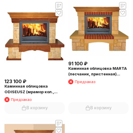
91 100
₽
Каминная облицовка MARTA
(песчаник, пристенная)
(балка №1)
123 100
₽
Предзаказ
Каминная облицовка
ODISEUSZ (мрамор кол.,
пристенная) (балка №1)
Предзаказ
В корзину
В корзину