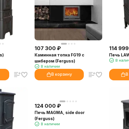
107 300
₽
114 999
s)
Каминная топка FG19 с
Печь LAW
В нали
шибером (Ferguss)
В наличии
В корзину
В
124 000
₽
Печь MAGMA, side door
(Ferguss)
В наличии