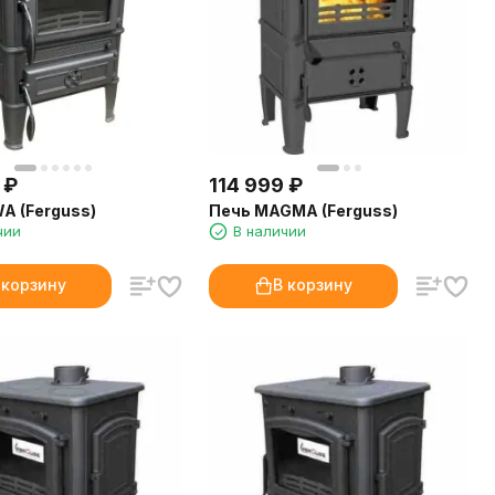
₽
114 999
₽
A (Ferguss)
Печь MAGMA (Ferguss)
чии
В наличии
 корзину
В корзину