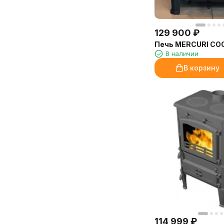
129 900
₽
Печь MERCURI COO
В наличии
В корзину
114 999
₽