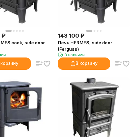
0
₽
143 100
₽
MES cook, side door
Печь HERMES, side door
(Ferguss)
чии
В наличии
 корзину
В корзину