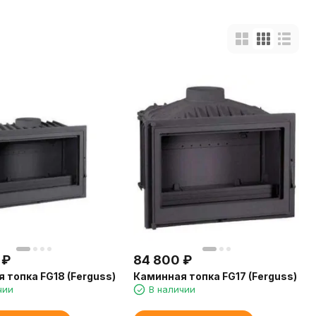
₽
84 800
₽
 топка FG18 (Ferguss)
Каминная топка FG17 (Ferguss)
чии
В наличии