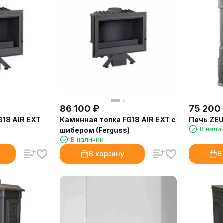
86 100
₽
75 200
G18 AIR EXT
Каминная топка FG18 AIR EXT с
Печь ZEU
В нали
шибером (Ferguss)
В наличии
В корзину
В