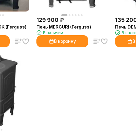
129 900
₽
135 20
K (Ferguss)
Печь MERCURI (Ferguss)
Печь DEM
В наличии
В нали
В корзину
В