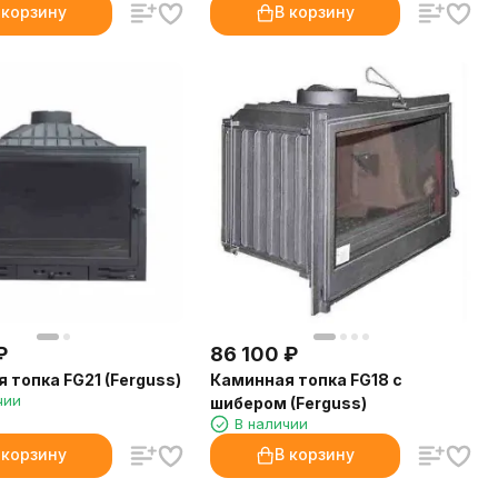
 корзину
В корзину
₽
86 100
₽
 топка FG21 (Ferguss)
Каминная топка FG18 с
чии
шибером (Ferguss)
В наличии
 корзину
В корзину