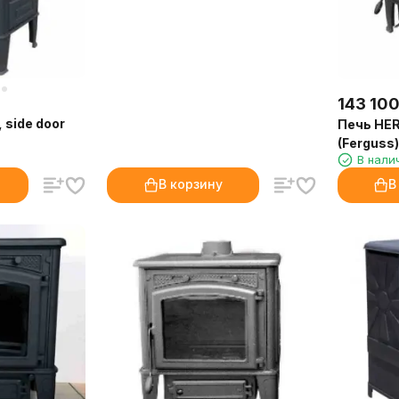
143 10
side door
Печь HER
(Ferguss)
В нали
В корзину
В