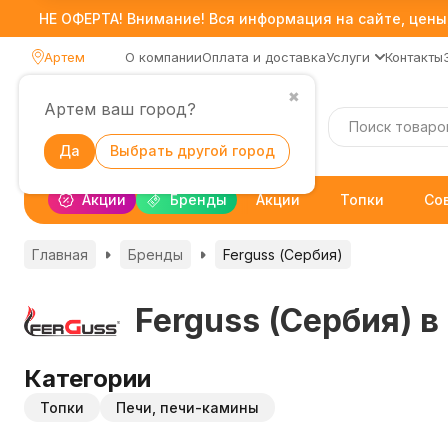
НЕ ОФЕРТА! Внимание! Вся информация на сайте, цены,
Артем
О компании
Оплата и доставка
Услуги
Контакты
✖
Артем ваш город?
Каталог
Да
Выбрать другой город
Акции
Бренды
Акции
Топки
Со
Главная
Бренды
Ferguss (Сербия)
Ferguss (Сербия) в
Категории
Топки
Печи, печи-камины