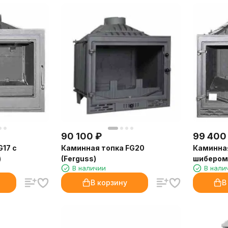
90 100
₽
99 400
G17 с
Каминная топка FG20
Каминная
)
(Ferguss)
шибером 
В наличии
В нали
В корзину
В