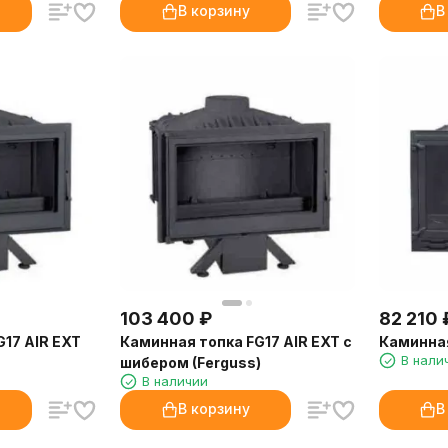
В корзину
В
103 400
₽
82 210
17 AIR EXT
Каминная топка FG17 AIR EXT с
Каминная
В нали
шибером (Ferguss)
В наличии
В корзину
В