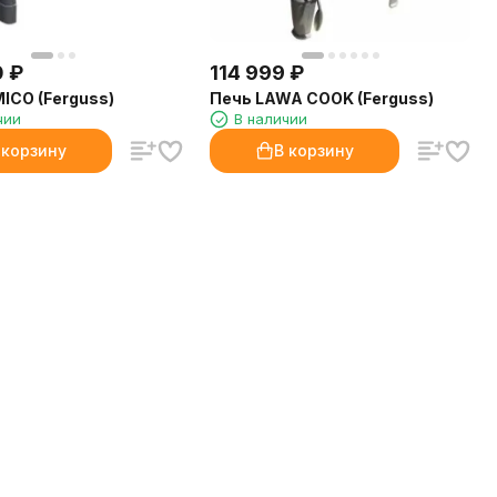
0
₽
114 999
₽
ICO (Ferguss)
Печь LAWA COOK (Ferguss)
чии
В наличии
 корзину
В корзину