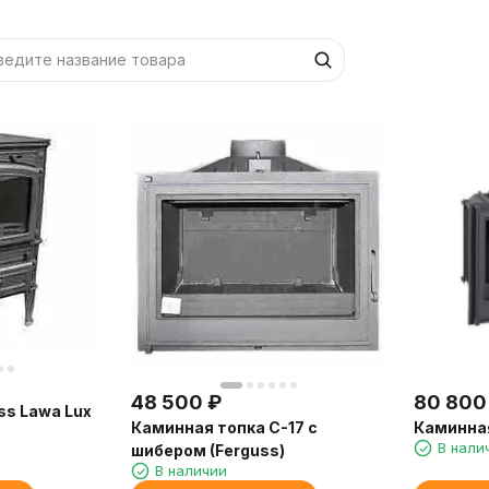
48 500
₽
80 800
ss Lawa Lux
Каминная топка C-17 с
Каминная
В нали
шибером (Ferguss)
В наличии