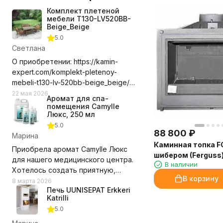
Комплект плетеной
мебели T130-LV520BB-
Beige_Beige
5.0
Светлана
О приобретении: https://kamin-
expert.com/komplekt-pletenoy-
mebeli-t130-lv-520bb-beige_beige/
Долго выбирала где приобрести
22 мая 2026
Аромат для спа-
этот комплект мебели, сравнивала
помещения Camylle
цены с учетом доставки. Выбор
Люкс, 250 мл
компании оказался правильным.
5.0
88 800
₽
Доставили в срок, удобное для нас
Марина
Каминная топка F
время, помогли с разгрузкой.
Приобрела аромат Camylle Люкс
шибером (Ferguss
Замечаний нет! Рекомендую и
для нашего медицинского центра.
В наличии
компанию и выбранный нами
Хотелось создать приятную,
комплект мебели.
В корзину
располагающую атмосферу для
8 марта 2026
Недостатки - Пока не обнаружили.
Печь UUNISEPAT Erkkeri
пациентов, но при этом без резких
Katrilli
запахов. Этот аромат превзошёл
5.0
ожидания!