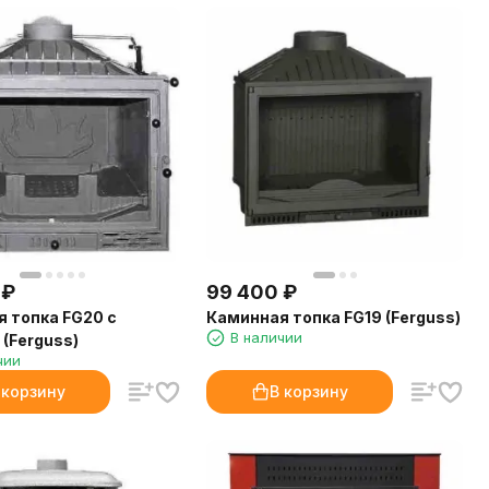
₽
99 400
₽
 топка FG20 с
Каминная топка FG19 (Ferguss)
В наличии
(Ferguss)
чии
 корзину
В корзину