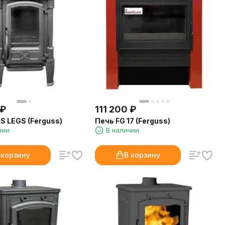
₽
111 200
₽
S LEGS (Ferguss)
Печь FG 17 (Ferguss)
чии
В наличии
 корзину
В корзину