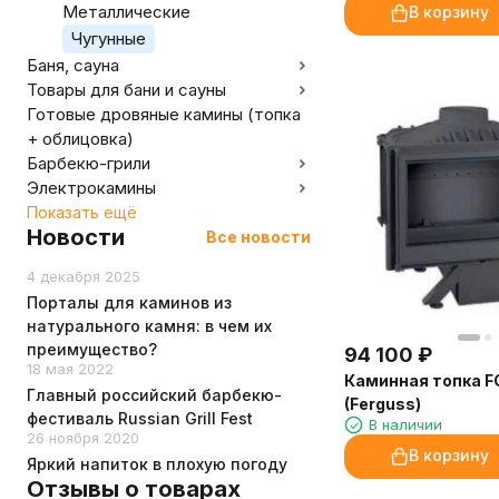
Металлические
В корзину
Чугунные
Баня, сауна
Товары для бани и сауны
Готовые дровяные камины (топка
+ облицовка)
Барбекю-грили
Электрокамины
Показать ещё
Новости
Все новости
4 декабря 2025
Порталы для каминов из
натурального камня: в чем их
преимущество?
94 100
₽
18 мая 2022
Каминная топка FG
Главный российский барбекю-
(Ferguss)
фестиваль Russian Grill Fest
В наличии
26 ноября 2020
В корзину
Яркий напиток в плохую погоду
Отзывы о товарах